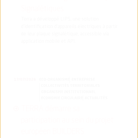
Signalétiques
Terra a développé LIPS, une solution
d’identification d’appareils électriques à partir
de leur plaque signalétique, accessible via
application mobile et API.
17/07/2026
ECO-ORGANISME
ENTREPRISE
COLLECTIVITÉS TERRITORIALES
ORGANISME INSTITUTIONNEL
ECONOMIE CIRCULAIRE
ACTUALITÉS
TERRA démarre sa
participation au sein du projet
européen BUILDERS