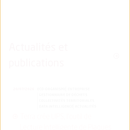
Actualités et
publications
20/07/2026
ECO-ORGANISME
ENTREPRISE
GESTIONNAIRE DE DÉCHETS
COLLECTIVITÉS TERRITORIALES
DATA INTELLIGENCE
ACTUALITÉS
Terra crée LIPS, l’outil de
Lecture Intelligente de Plaques