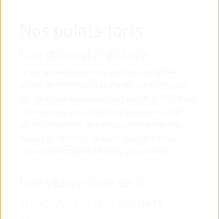
Nos points forts
Une démarche globale
La démarche globale mise en place par TERRA
permet de répondre, au niveau de votre territoire,
aux cibles réglementaires définies par la LTECV tout
en respectant vos contraintes budgétaires. Elle
permet également de mobiliser l’ensemble des
acteurs du territoire : collectivités adhérentes,
acteurs économiques, usagers, associations…
Une vision réelle de la
composition des déchets