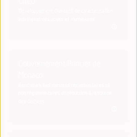
Citéo
Développement d'un outil de caractérisation
intelligent des aciers et aluminiums
Gouvernement Princier de
Monaco
Benchmark des mesures réglementaires et
non réglementaires de réduction à la source
des déchets