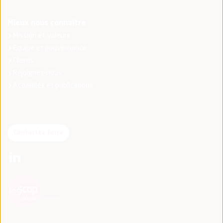
Mieux nous connaître
Mission et valeurs
Equipe et gouvernance
Clients
Rejoignez-nous
Actualités et publications
Contactez Terra
(nouvelle fenêtre)
(nouvelle fenêtre)