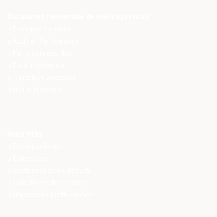
Découvrez l'ensemble de nos Expertises
Economie Circulaire
Audit et Performance
Métrologie des flux
Data Intelligence
Transition Climatique
Nos réalisations
Vous êtes
Eco-organismes
Entreprises
Gestionnaires de déchets
Collectivités territoriales
Organismes institutionnels