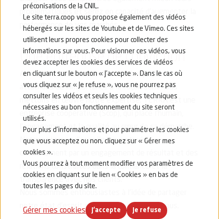
préconisations de la CNIL.
problématiques et serez en capacité d’augmenter la
Le site terra.coop vous propose également des vidéos
performance de vos marchés.
hébergés sur les sites de Youtube et de Vimeo. Ces sites
utilisent leurs propres cookies pour collecter des
informations sur vous. Pour visionner ces vidéos, vous
Une entreprise de conviction
devez accepter les cookies des services de vidéos
Au-delà de notre savoir-faire technique, nous
en cliquant sur le bouton « J’accepte ». Dans le cas où
vous cliquez sur « Je refuse », vous ne pourrez pas
attachons de l’importance à la façon dont nous
consulter les vidéos et seuls les cookies techniques
mettons en œuvre notre expertise. TERRA est une
nécessaires au bon fonctionnement du site seront
entreprise coopérative (Scop), qui place l’humain,
utilisés.
l’engagement et la qualité au cœur de sa démarche.
Pour plus d’informations et pour paramétrer les cookies
Notre exigence d’excellence se traduit
que vous acceptez ou non, cliquez sur « Gérer mes
cookies ».
concrètement par un engagement de résultat et des
Vous pourrez à tout moment modifier vos paramètres de
relations construites dans la confiance et la
cookies en cliquant sur le lien « Cookies » en bas de
transparence avec nos clients.
toutes les pages du site.
Nous sommes enthousiastes à l’idée de partager
notre état d’esprit et notre éthique avec vous.
Gérer mes cookies
J'accepte
Je refuse