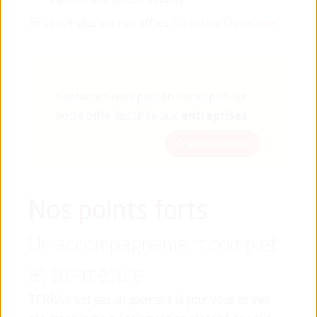
équipes aux enjeux actuels
En savoir plus sur nos offres
Transition Climatique
Contactez-nous pour en savoir plus sur
notre offre destinée aux
entreprises
.
Contactez-nous
Nos points forts
Un accompagnement complet
et sur-mesure
TERRA n’est pas uniquement là pour vous donner