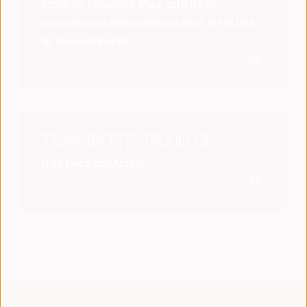
Etude de faisabilité d'une activité de
mutualisation d'équipements dans le secteur
de l'évènementiel
TRANSPORTS BRAILLON
Diag Décarbon'Action