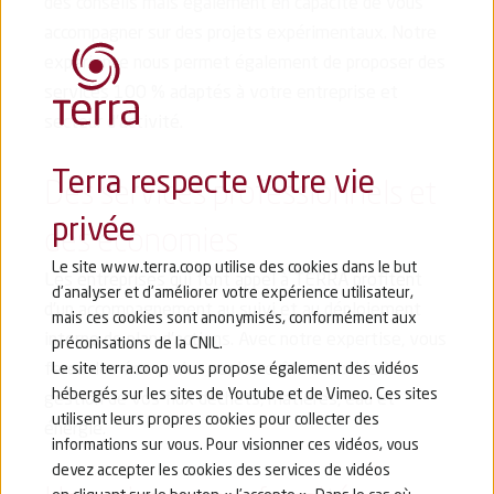
des conseils mais également en capacité de vous
accompagner sur des projets expérimentaux. Notre
expérience nous permet également de proposer des
services 100 % adaptés à votre entreprise et
secteur d’activité.
Terra respecte votre vie
Des services professionnels et
privée
des économies
Le site www.terra.coop utilise des cookies dans le but
Les entreprises qui font appel à TERRA profitent
d’analyser et d’améliorer votre expérience utilisateur,
d’un accompagnement au suivi et au déploiement
mais ces cookies sont anonymisés, conformément aux
interne de plan d’actions. Avec notre expertise, vous
préconisations de la CNIL.
ferez des économies sur les coûts associés à la
Le site terra.coop vous propose également des vidéos
hébergés sur les sites de Youtube et de Vimeo. Ces sites
gestion de vos flux déchets, matières, eau et
utilisent leurs propres cookies pour collecter des
énergie.
informations sur vous. Pour visionner ces vidéos, vous
devez accepter les cookies des services de vidéos