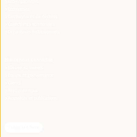
Eco-organismes
Entreprises
Gestionnaires de déchets
Collectivités territoriales
Organismes institutionnels
Mieux nous connaître
Mission et valeurs
Equipe et gouvernance
Clients
Rejoignez-nous
Actualités et publications
Contactez Terra