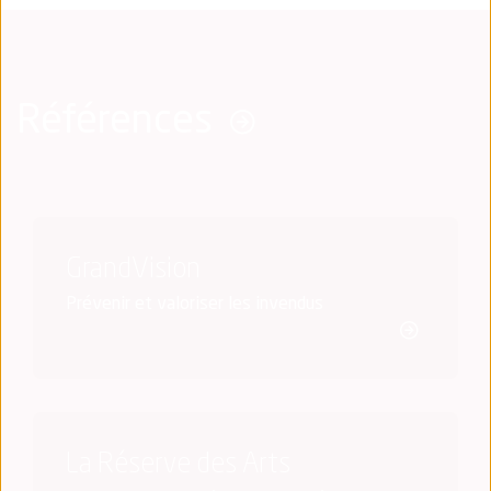
Références
GrandVision
Prévenir et valoriser les invendus
La Réserve des Arts