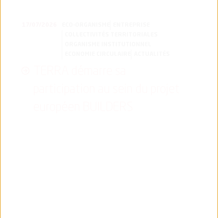
17/07/2026
ECO-ORGANISME
ENTREPRISE
COLLECTIVITÉS TERRITORIALES
ORGANISME INSTITUTIONNEL
ECONOMIE CIRCULAIRE
ACTUALITÉS
TERRA démarre sa
participation au sein du projet
européen BUILDERS