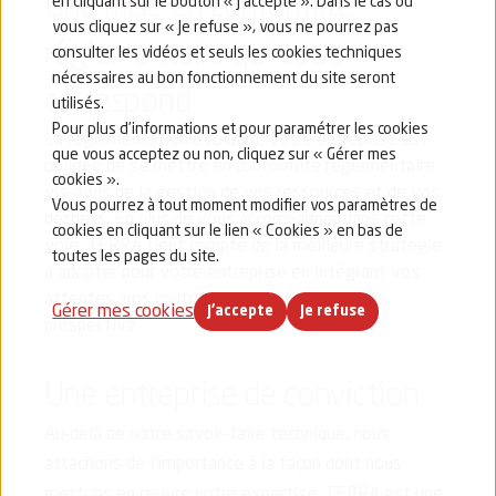
Une mise en conformité
en cliquant sur le bouton « J’accepte ». Dans le cas où
vous cliquez sur « Je refuse », vous ne pourrez pas
réglementaire qui vous
consulter les vidéos et seuls les cookies techniques
nécessaires au bon fonctionnement du site seront
correspond
utilisés.
Pour plus d’informations et pour paramétrer les cookies
La réglementation évoluant, votre entreprise est
que vous acceptez ou non, cliquez sur « Gérer mes
obligée de se mettre en conformité réglementaire
cookies ».
vis-à-vis de la gestion de vos ressources et de vos
Vous pourrez à tout moment modifier vos paramètres de
déchets. En plus de vous accompagner dans cette
cookies en cliquant sur le lien « Cookies » en bas de
voie, TERRA tient compte de la meilleure stratégie
toutes les pages du site.
à adopter pour votre entreprise en intégrant vos
attentes, vos contraintes et vos évolutions
Gérer mes cookies
J'accepte
Je refuse
prospective
Une entreprise de conviction
Au-delà de notre savoir-faire technique, nous
attachons de l’importance à la façon dont nous
mettons en œuvre notre expertise. TERRA est une