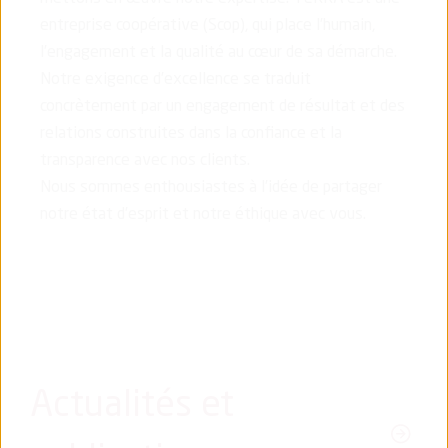
entreprise coopérative (Scop), qui place l’humain,
l’engagement et la qualité au cœur de sa démarche.
Notre exigence d’excellence se traduit
concrètement par un engagement de résultat et des
relations construites dans la confiance et la
transparence avec nos clients.
Nous sommes enthousiastes à l’idée de partager
notre état d’esprit et notre éthique avec vous.
Actualités et