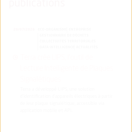
publications
20/07/2026
ECO-ORGANISME
ENTREPRISE
GESTIONNAIRE DE DÉCHETS
COLLECTIVITÉS TERRITORIALES
DATA INTELLIGENCE
ACTUALITÉS
Terra crée LIPS, l’outil de
Lecture Intelligente de Plaques
Signalétiques
Terra a développé LIPS, une solution
d’identification d’appareils électriques à partir
de leur plaque signalétique, accessible via
application mobile et API.