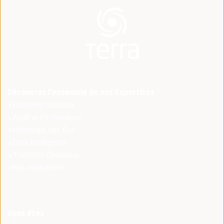
Découvrez l'ensemble de nos Expertises
Economie Circulaire
Audit et Performance
Métrologie des flux
Data Intelligence
Transition Climatique
Nos réalisations
Vous êtes