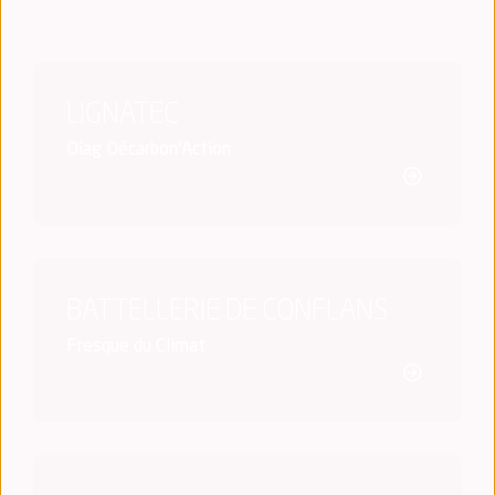
LIGNATEC
Diag Décarbon'Action
BATTELLERIE DE CONFLANS
Fresque du Climat