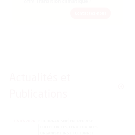
offre
Transition climatique
?
Contactez-nous
Actualités et
Publications
17/07/2026
ECO-ORGANISME
ENTREPRISE
COLLECTIVITÉS TERRITORIALES
ORGANISME INSTITUTIONNEL