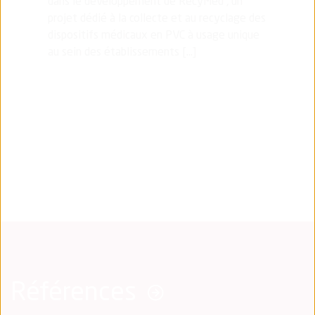
dans le développement de RecyMed , un
projet dédié à la collecte et au recyclage des
dispositifs médicaux en PVC à usage unique
au sein des établissements [...]
Références