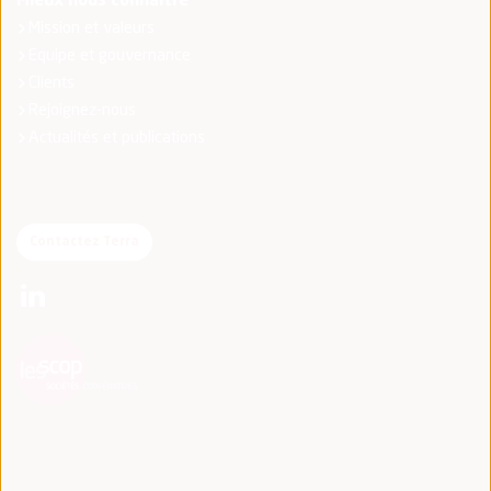
Mieux nous connaître
Mission et valeurs
Equipe et gouvernance
Clients
Rejoignez-nous
Actualités et publications
Contactez Terra
(nouvelle fenêtre)
(nouvelle fenêtre)