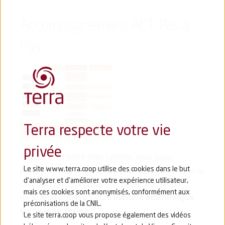
Accompagnement ACT Pas à
Pas
Terra respecte votre vie
PROCESSUS ACT PAS A PAS
privée
À la suite de votre bilan carbone, nous vous
Le site www.terra.coop utilise des cookies dans le but
proposons
l’ACT Pas à Pas
pour vous guider dans la
d’analyser et d’améliorer votre expérience utilisateur,
construction d’une stratégie de décarbonation
mais ces cookies sont anonymisés, conformément aux
qui
transformera votre modèle économique
préconisations de la CNIL.
sur le long terme.
Le site terra.coop vous propose également des vidéos