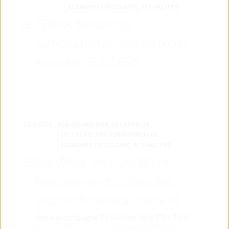
ECONOMIE CIRCULAIRE
ACTUALITÉS
TERRA démarre sa
participation au sein du projet
européen BUILDERS
27/05/26
ECO-ORGANISME
ENTREPRISE
COLLECTIVITÉS TERRITORIALES
ECONOMIE CIRCULAIRE
ACTUALITÉS
RecyMed : vers une filière
française de recyclage des
dispositifs médicaux en PVC
Terra accompagne l’initiative VinylPlus Med