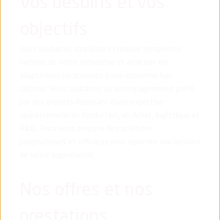
Vos besoins et vos
objectifs
Vous souhaitez connaître et
réduire l’empreinte
carbone de votre entreprise et anticiper les
adaptations nécessaires à une économie bas
carbone. Vous souhaitez un accompagnement porté
par des experts disposant d’une expertise
opérationnelle en Production, en Achat, logistique et
R&D. Terra
vous propose des solutions
pragmatiques et efficaces pour répondre aux besoins
de votre organisation.
Nos offres et nos
prestations