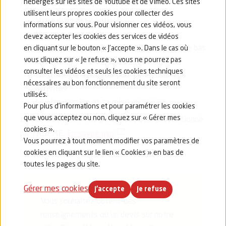
hébergés sur les sites de Youtube et de Vimeo. Ces sites
ACT Pas à Pas vous permet de définir :
utilisent leurs propres cookies pour collecter des
Votre diagnostic initial
informations sur vous. Pour visionner ces vidéos, vous
Vos enjeux et défis
devez accepter les cookies des services de vidéos
La vision de votre entreprise dans un monde bas
en cliquant sur le bouton « J’accepte ». Dans le cas où
vous cliquez sur « Je refuse », vous ne pourrez pas
carbone
consulter les vidéos et seuls les cookies techniques
La stratégie à adopter pour pérenniser vos
nécessaires au bon fonctionnement du site seront
activités
utilisés.
Le plan d’action et sa mise en œuvre
Pour plus d’informations et pour paramétrer les cookies
que vous acceptez ou non, cliquez sur « Gérer mes
Le dispositif ACT Pas à Pas peut être subventionné
cookies ».
(nouvelle fenêtre)
par l'ADEME.
En savoir plus
Vous pourrez à tout moment modifier vos paramètres de
cookies en cliquant sur le lien « Cookies » en bas de
toutes les pages du site.
Gérer mes cookies
J'accepte
Je refuse
Vous souhaitez obtenir des
renseignements ou un devis sur notre