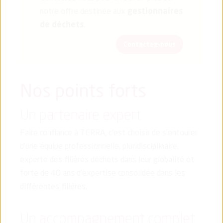
notre offre destinée aux
gestionnaires
de déchets
.
Contactez-nous
Nos points forts
Un partenaire expert
Faire confiance à TERRA, c’est choisir de s’entourer
d’une équipe professionnelle, pluridisciplinaire,
experte des filières déchets dans leur globalité et
forte de 40 ans d’expertise consolidée dans les
différentes filières.
Un accompagnement complet