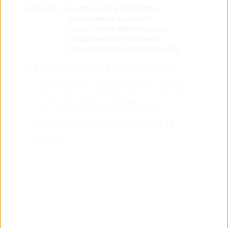
21/02/2025
ECO-ORGANISME
ENTREPRISE
GESTIONNAIRE DE DÉCHETS
COLLECTIVITÉS TERRITORIALES
ORGANISME INSTITUTIONNEL
ECONOMIE CIRCULAIRE
ACTUALITÉS
Innovation et recyclage des
textiles et chaussures : Terra
partage son expertise au
Refashion Recycle Summit
2025