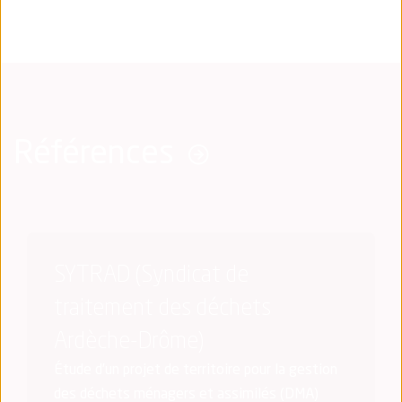
Références
SYTRAD (Syndicat de
traitement des déchets
Ardèche-Drôme)
Étude d’un projet de territoire pour la gestion
des déchets ménagers et assimilés (DMA)