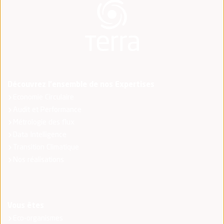
Découvrez l'ensemble de nos Expertises
Economie Circulaire
Audit et Performance
Métrologie des flux
Data Intelligence
Transition Climatique
Nos réalisations
Vous êtes
Eco-organismes