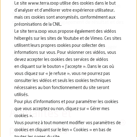
Le site www.terra.coop utilise des cookies dans le but
l’engagement et la qualité au cœur de sa démarche.
d’analyser et d’améliorer votre expérience utilisateur,
Notre exigence d’excellence se traduit
mais ces cookies sont anonymisés, conformément aux
concrètement par un engagement de résultat et des
préconisations de la CNIL.
relations construites dans la confiance et la
Le site terra.coop vous propose également des vidéos
hébergés sur les sites de Youtube et de Vimeo. Ces sites
transparence avec nos clients.
utilisent leurs propres cookies pour collecter des
Nous sommes enthousiastes à l’idée de partager
informations sur vous. Pour visionner ces vidéos, vous
notre état d’esprit et notre éthique avec vous.
devez accepter les cookies des services de vidéos
en cliquant sur le bouton « J’accepte ». Dans le cas où
vous cliquez sur « Je refuse », vous ne pourrez pas
consulter les vidéos et seuls les cookies techniques
nécessaires au bon fonctionnement du site seront
utilisés.
Pour plus d’informations et pour paramétrer les cookies
que vous acceptez ou non, cliquez sur « Gérer mes
Actualités et
cookies ».
Vous pourrez à tout moment modifier vos paramètres de
publications
cookies en cliquant sur le lien « Cookies » en bas de