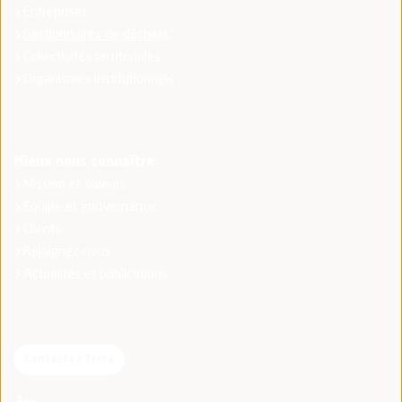
Entreprises
Gestionnaires de déchets
Collectivités territoriales
Organismes institutionnels
Mieux nous connaître
Mission et valeurs
Equipe et gouvernance
Clients
Rejoignez-nous
Actualités et publications
Contactez Terra
(nouvelle fenêtre)