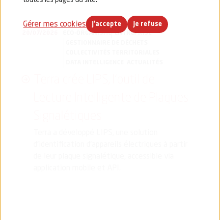
toutes les pages du site.
Gérer mes cookies
J'accepte
Je refuse
20/07/2026
ECO-ORGANISME
ENTREPRISE
GESTIONNAIRE DE DÉCHETS
COLLECTIVITÉS TERRITORIALES
DATA INTELLIGENCE
ACTUALITÉS
Terra crée LIPS, l’outil de
Lecture Intelligente de Plaques
Signalétiques
Terra a développé LIPS, une solution
d’identification d’appareils électriques à partir
de leur plaque signalétique, accessible via
application mobile et API.