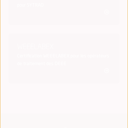
pour SYTRAD
WEEELABEX
Certification WEEELABEX pour les opérateurs
de traitement des DEEE