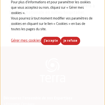
Pour plus d’informations et pour paramétrer les cookies
Le projet RecyMed vise à
structurer une filière à
que vous acceptez ou non, cliquez sur « Gérer mes
l’échelle nationale en milieu hospitalier
,
cookies ».
Vous pourrez à tout moment modifier vos paramètres de
favorisant ainsi la valorisation de matières
cookies en cliquant sur le lien « Cookies » en bas de
plastiques.
toutes les pages du site.
Gérer mes cookies
J'accepte
Je refuse
Découvrez l'ensemble de nos Expertises
Economie Circulaire