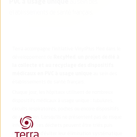
PVC à usage unique
au sein des
établissements de santé français.
Terra accompagne l’initiative VinylPlus Med dans le
développement de
RecyMed
,
un
projet dédié à
la
collecte et au recyclage des dispositifs
médicaux en PVC à usage unique
au sein des
établissements de santé français.
Chaque jour, les hôpitaux utilisent de nombreux
dispositifs médicaux à usage unique : tubulures,
circuits respiratoires, poches ou encore dispositifs
de perfusion. Lorsqu’ils ne présentent pas de risque
infectieux, ces déchets peuvent être triés puis
recyclés afin d’éviter leur élimination systématique