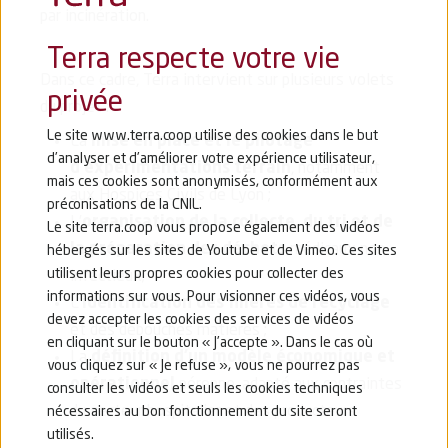
par incinération.
Terra respecte votre vie
Dans ce cadre, Terra intervient sur plusieurs volets
privée
du projet :
Le site www.terra.coop utilise des cookies dans le but
La
mise en place et le pilotage
d’analyser et d’améliorer votre expérience utilisateur,
d’expérimentations terrain
, notamment
mais ces cookies sont anonymisés, conformément aux
aux Hospices Civils de Lyon ;
préconisations de la CNIL.
L’
organisation de la collecte, du tri et de
Le site terra.coop vous propose également des vidéos
la préparation des déchets
médicaux non
hébergés sur les sites de Youtube et de Vimeo. Ces sites
utilisent leurs propres cookies pour collecter des
infectieux;
informations sur vous. Pour visionner ces vidéos, vous
L’
identification des filières de recyclage
devez accepter les cookies des services de vidéos
et des débouchés matières ;
en cliquant sur le bouton « J’accepte ». Dans le cas où
La
définition d’un modèle économique et
vous cliquez sur « Je refuse », vous ne pourrez pas
opérationnel
pérenne, adapté aux contraintes
consulter les vidéos et seuls les cookies techniques
du secteur hospitalier et des producteurs
nécessaires au bon fonctionnement du site seront
utilisés.