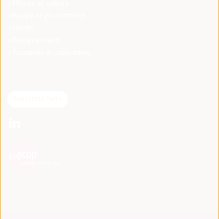
Mission et valeurs
Equipe et gouvernance
Clients
Rejoignez-nous
Actualités et publications
Contactez Terra
(nouvelle fenêtre)
(nouvelle fenêtre)