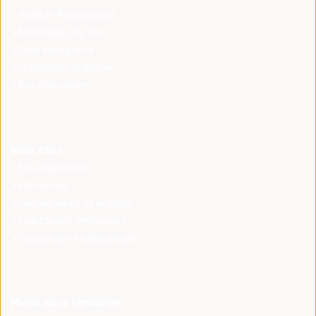
Audit et Performance
Métrologie des flux
Data Intelligence
Transition Climatique
Nos réalisations
Vous êtes
Eco-organismes
Entreprises
Gestionnaires de déchets
Collectivités territoriales
Organismes institutionnels
Mieux nous connaître