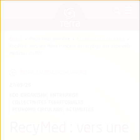
Accueil
Mieux nous connaître
Actualités et publications
RecyMed : vers une filière française de recyclage des dispositifs
médicaux en PVC
Retour à la liste des actualités
27/05/26
ECO-ORGANISME
ENTREPRISE
COLLECTIVITÉS TERRITORIALES
ECONOMIE CIRCULAIRE
ACTUALITÉS
RecyMed : vers une