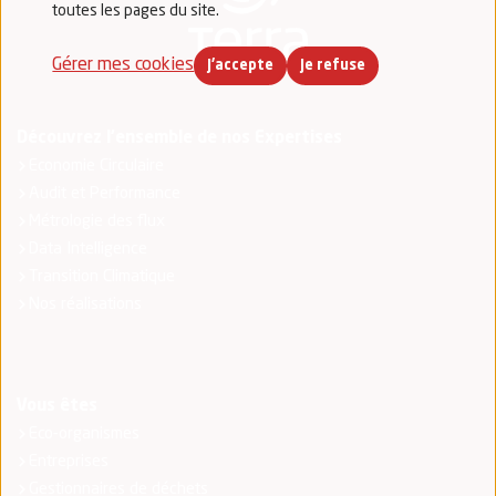
toutes les pages du site.
Gérer mes cookies
J'accepte
Je refuse
Découvrez l'ensemble de nos Expertises
Economie Circulaire
Audit et Performance
Métrologie des flux
Data Intelligence
Transition Climatique
Nos réalisations
Vous êtes
Eco-organismes
Entreprises
Gestionnaires de déchets