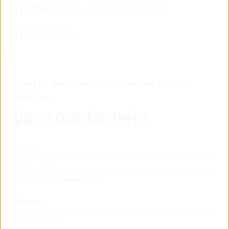
notre offre « Collectivités
publiques»
*
Tous les champs suivis d'un astérisque (*) sont
obligatoires
Vos coordonnées
Nom
*
Saisissez votre nom de famille
Prénom
*