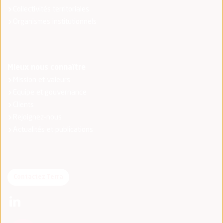
Collectivités territoriales
Organismes institutionnels
Mieux nous connaître
Mission et valeurs
Equipe et gouvernance
Clients
Rejoignez-nous
Actualités et publications
Contactez Terra
(nouvelle fenêtre)